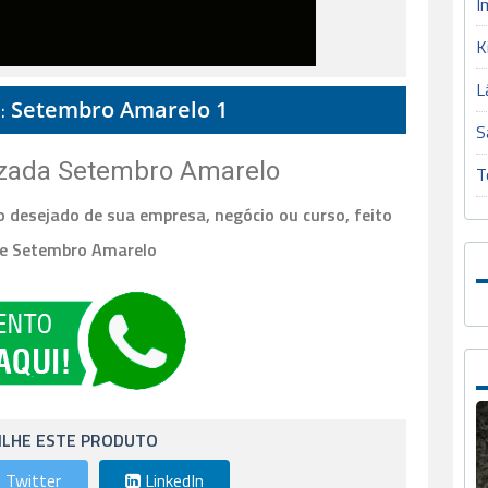
I
K
L
:
Setembro Amarelo 1
S
izada Setembro Amarelo
T
o desejado de sua empresa, negócio ou curso, feito
te Setembro Amarelo
LHE ESTE PRODUTO
Twitter
LinkedIn