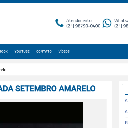
Atendimento
Whats
(21) 98790-0400
(21) 
BOOK
YOUTUBE
CONTATO
VÍDEOS
relo
ADA SETEMBRO AMARELO
A
A
B