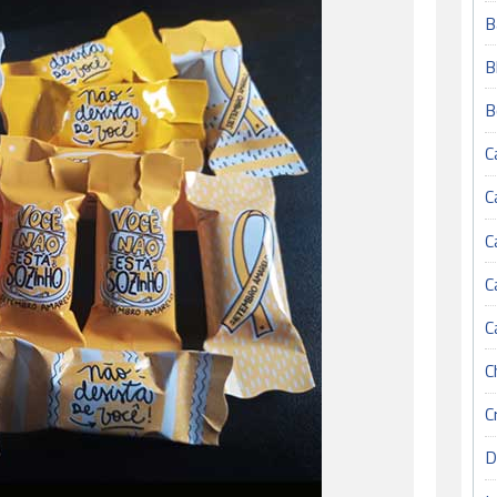
B
B
B
C
C
C
C
C
C
C
D