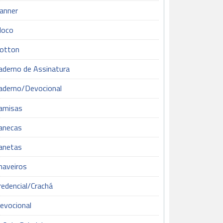
anner
loco
otton
aderno de Assinatura
aderno/Devocional
amisas
anecas
anetas
haveiros
redencial/Crachá
evocional